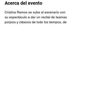
Acerca del evento
Cristina Ramos se sube al escenario con 
su espectáculo a dar un recital de teamas 
porpios y clásicos de todo los tiempos, de 
la ópera al rock, pasacompañada por su 
banda en un espectáculo total, dirigido 
escénicamente por Mingo Ruano
Compartir este evento
+34659749669